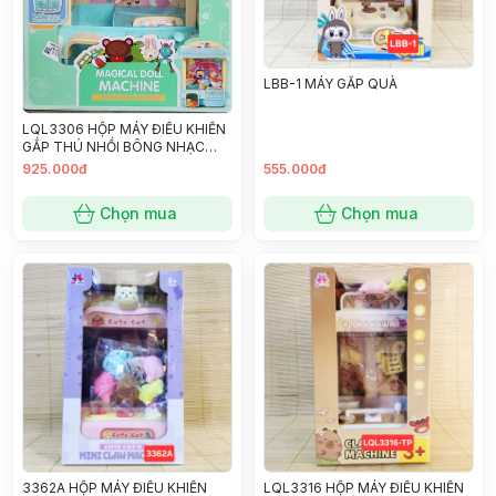
LBB-1 MÁY GẮP QUÀ
LQL3306 HỘP MÁY ĐIỀU KHIỂN
GẮP THÚ NHỒI BÔNG NHẠC
ĐÈN, SẠC USB
925.000đ
555.000đ
Chọn mua
Chọn mua
3362A HỘP MÁY ĐIỀU KHIỂN
LQL3316 HỘP MÁY ĐIỀU KHIỂN