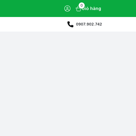
0
Giỏ hàng
0907.902.742