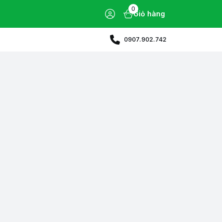
0
Giỏ hàng
0907.902.742