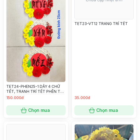
TET23-VT12 TRANG TRÍ TẾT
TET24-PHEN25-1 DÂY 4 CHỮ
TẾT, TRANH TRÍ TẾT PHÊN TRE
TRÒN 25CM
150.000đ
35.000đ
Chọn mua
Chọn mua