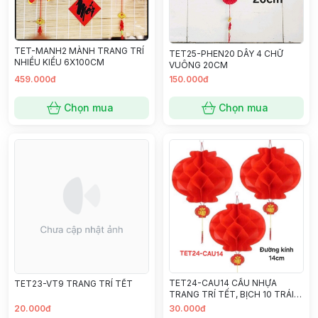
TET-MANH2 MÀNH TRANG TRÍ
TET25-PHEN20 DÂY 4 CHỮ
NHIỀU KIỂU 6X100CM
VUÔNG 20CM
459.000đ
150.000đ
Chọn mua
Chọn mua
TET24-CAU14 CẦU NHỰA
TET23-VT9 TRANG TRÍ TẾT
TRANG TRÍ TẾT, BỊCH 10 TRÁI
14CM
20.000đ
30.000đ