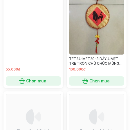
TET24-MET20-3 DÂY 4 MẸT
TRE TRÒN CHỮ CHÚC MỪNG
NĂM MỚI (KHÔNG HOA) 20CM
55.000đ
160.000đ
Chọn mua
Chọn mua