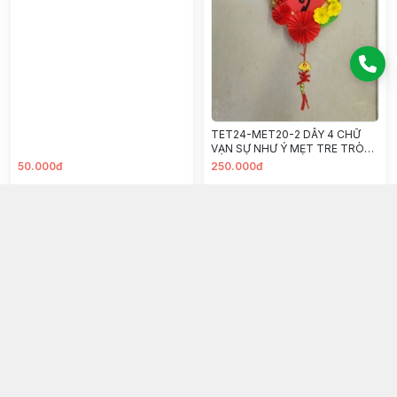
TET24-MET20-2 DÂY 4 CHỮ
VẠN SỰ NHƯ Ý MẸT TRE TRÒN
20CM
50.000đ
250.000đ
Chọn mua
Chọn mua