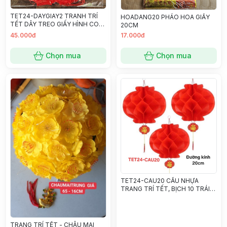
TET24-DAYGIAY2 TRANH TRÍ
HOADANG20 PHÁO HOA GIẤY
TẾT DÂY TREO GIẤY HÌNH CON
20CM
LÂN
45.000đ
17.000đ
Chọn mua
Chọn mua
TET24-CAU20 CẦU NHỰA
TRANG TRÍ TẾT, BỊCH 10 TRÁI
20CM
TRANG TRÍ TẾT - CHÂU MAI