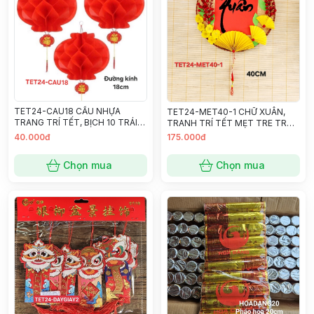
TET24-CAU18 CẦU NHỰA
TET24-MET40-1 CHỮ XUÂN,
TRANG TRÍ TẾT, BỊCH 10 TRÁI
TRANH TRÍ TẾT MẸT TRE TRÒN
18CM
40CM
40.000đ
175.000đ
Chọn mua
Chọn mua