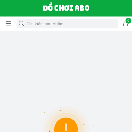
Đồ chơi ABO
0