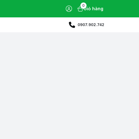
0
Giỏ hàng
0907.902.742