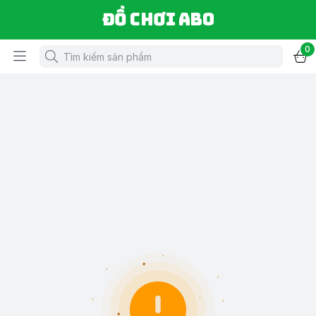
Đồ chơi ABO
0