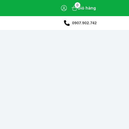
0
Giỏ hàng
0907.902.742