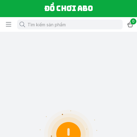
Đồ chơi ABO
0