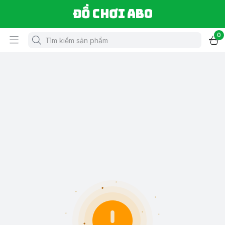
Đồ chơi ABO
0