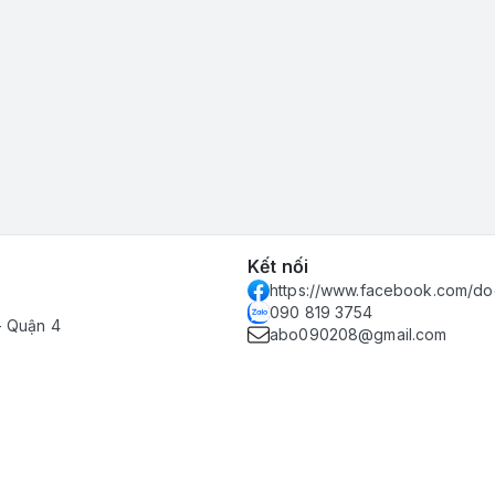
Kết nối
https://www.facebook.com/do
090 819 3754
- Quận 4
abo090208@gmail.com