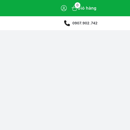
0
Giỏ hàng
0907.902.742