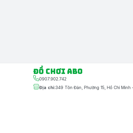
Đồ chơi ABO
0907.902.742
Địa chỉ
:
349 Tôn Đản, Phường 15, Hồ Chí Minh 
Giới thiệu