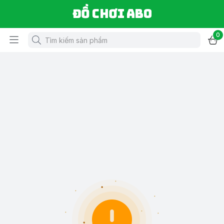
Đồ chơi ABO
0