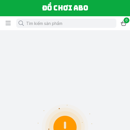
Đồ chơi ABO
0