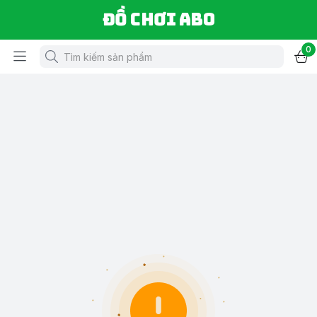
Đồ chơi ABO
0