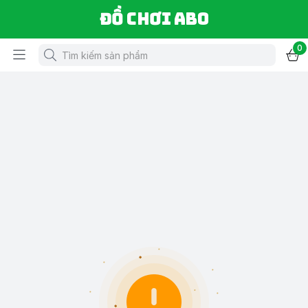
Đồ chơi ABO
0