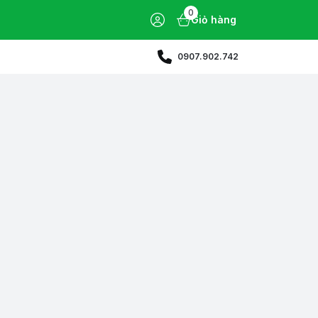
0
Giỏ hàng
0907.902.742