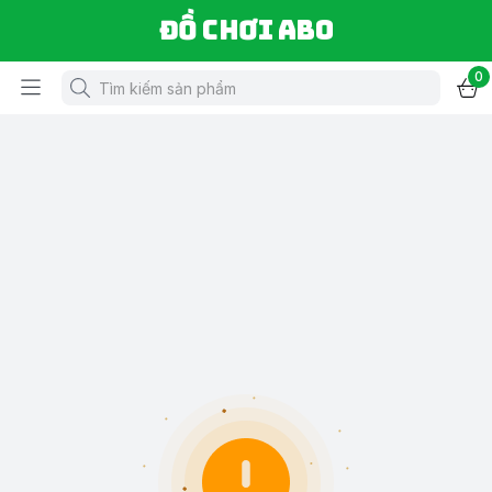
Đồ chơi ABO
0