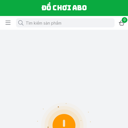
Đồ chơi ABO
0