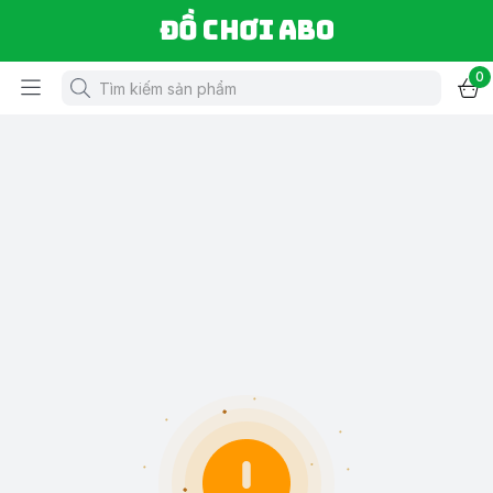
Đồ chơi ABO
0