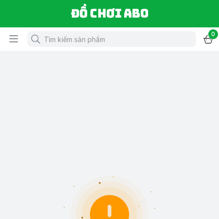
Đồ chơi ABO
0