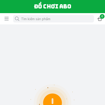
Đồ chơi ABO
0