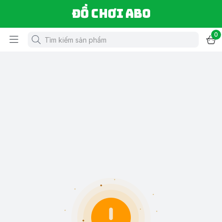
Đồ chơi ABO
0