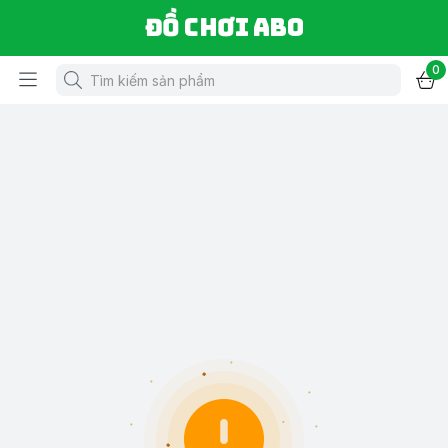
Đồ chơi ABO
0