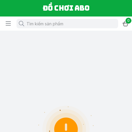
Đồ chơi ABO
0