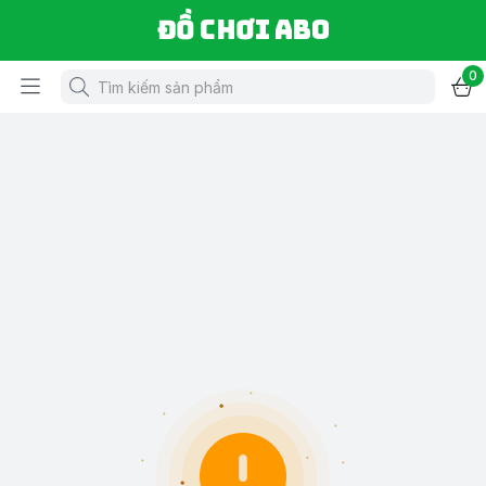
Đồ chơi ABO
0