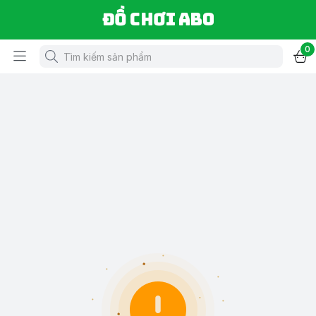
Đồ chơi ABO
0