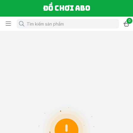
Đồ chơi ABO
0