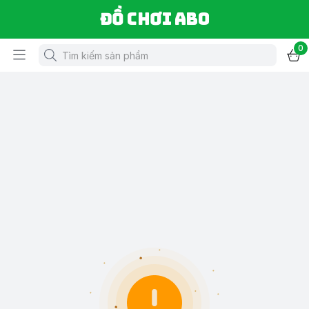
Đồ chơi ABO
0