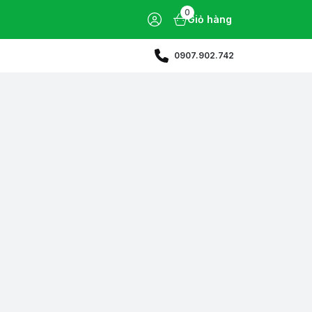
0
Giỏ hàng
0907.902.742