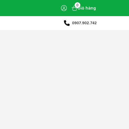
0
Giỏ hàng
0907.902.742