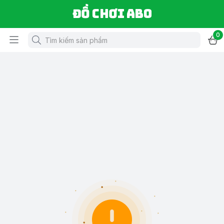
Đồ chơi ABO
0