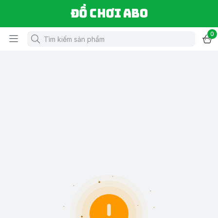
Đồ chơi ABO
0