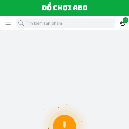
Đồ chơi ABO
0