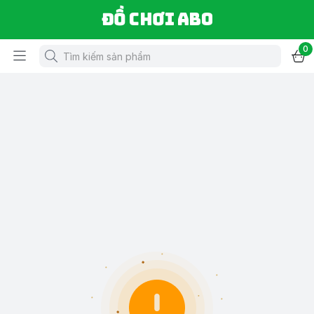
Đồ chơi ABO
0