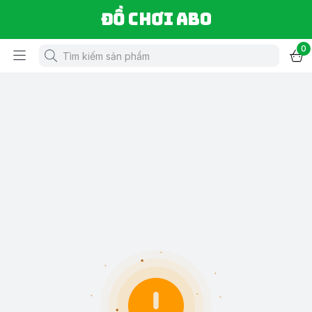
Đồ chơi ABO
0