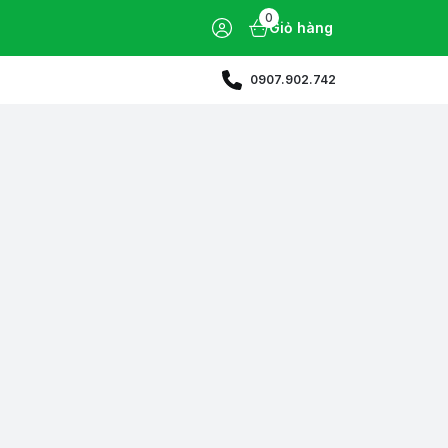
0
Giỏ hàng
0907.902.742