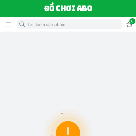
Đồ chơi ABO
0