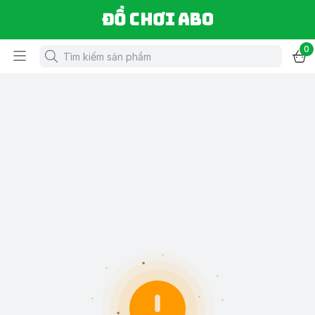
Đồ chơi ABO
0