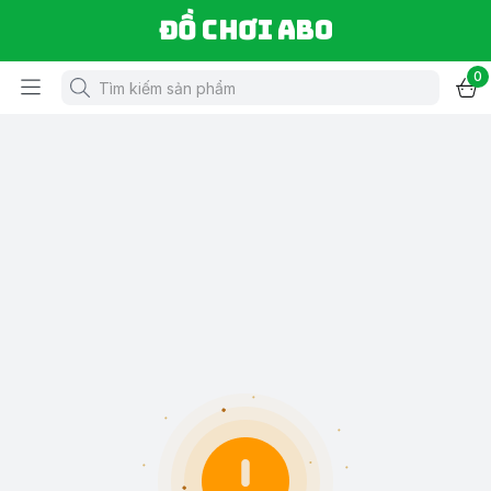
Đồ chơi ABO
0