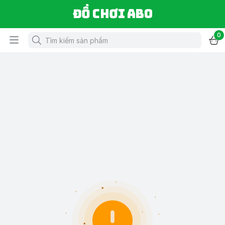
Đồ chơi ABO
0