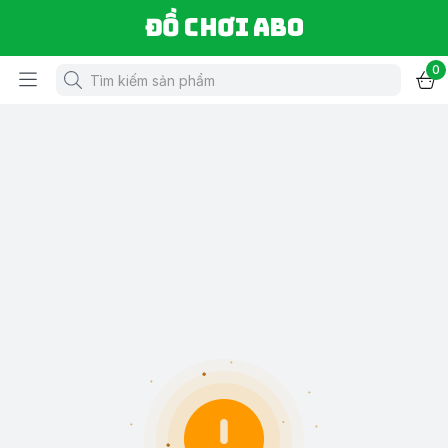
Đồ chơi ABO
0