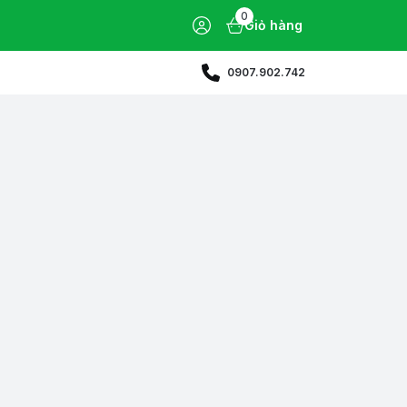
0
Giỏ hàng
0907.902.742