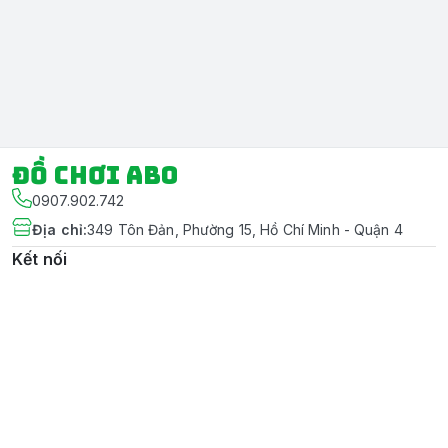
Đồ chơi ABO
0907.902.742
Địa chỉ
:
349 Tôn Đản, Phường 15, Hồ Chí Minh - Quận 4
Kết nối
https://www.facebook.com/dochoiabo/
090 819 3754
abo090208@gmail.com
Giới thiệu