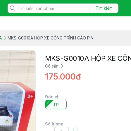
Tìm kiếm
A
MKS-G0010A HỘP XE CÔNG TRÌNH CÀO PIN
MKS-G0010A HỘP XE CÔN
Có sẵn
:
3
175.000đ
Đơn vị
:
TP
Số lượng