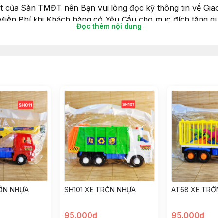
ết của Sàn TMĐT nên Bạn vui lòng đọc kỹ thông tin về Giao
 Miễn Phí khi Khách hàng có Yêu Cầu cho mục đích tặng qu
Đọc thêm nội dung
iấy gói luôn nhé.
choibegai #dochoibetrai #dochoihoatoc #hoatoc #goiqua 
RỚN NHỰA
SH101 XE TRỚN NHỰA
AT68 XE TRỚ
95.000đ
95.000đ