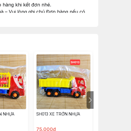
 hàng khi kết đơn nhé.
à – Vui lòng ghi chú Đơn hàng nếu có
#goiquamienphi
N NHỰA
SH013 XE TRỚN NHỰA
168-1 XE TRỚN
75.000đ
55.000đ