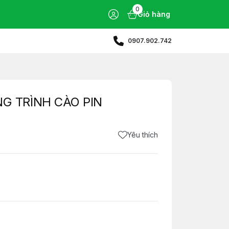
0
Giỏ hàng
0907.902.742
G TRÌNH CÀO PIN
Yêu thích