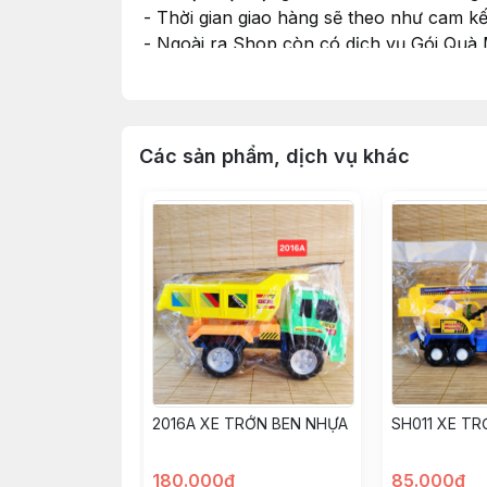
- Thời gian giao hàng sẽ theo như cam k
- Ngoài ra Shop còn có dịch vụ Gói Quà
nhu cầu và cho Shop xin thông tin màu G
#dochoi #dochoitreem #dochoichobe #do
Các sản phẩm, dịch vụ khác
2016A XE TRỚN BEN NHỰA
SH011 XE T
180.000đ
85.000đ