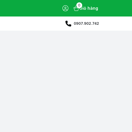
0
Giỏ hàng
0907.902.742