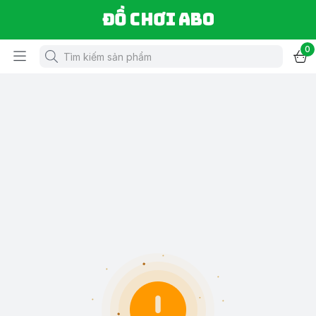
Đồ chơi ABO
0