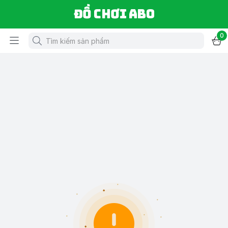
Đồ chơi ABO
0