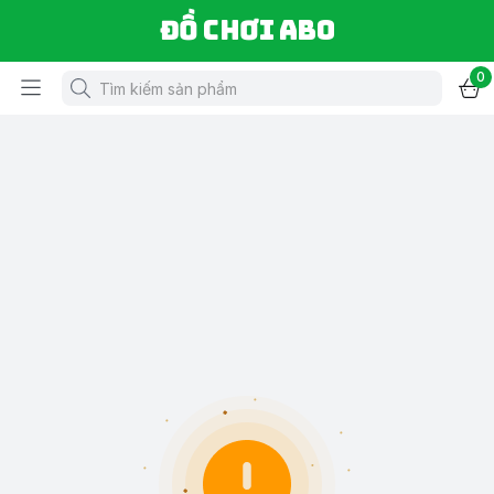
Đồ chơi ABO
0