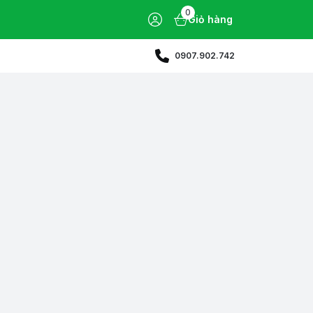
0
Giỏ hàng
0907.902.742