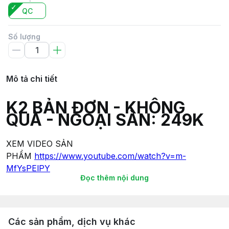
QC
Số lượng
Mô tả chi tiết
K2 BẢN ĐƠN - KHÔNG
QUÀ - NGOẠI SÀN: 249K
XEM VIDEO SẢN
PHẨM
https://www.youtube.com/watch?v=m-
MfYsPElPY
Đọc thêm nội dung
- SHIP TOÀN QUỐC: 25K/ĐỊA CHỈ - THỜI GIAN GIAO
HÀNG TỪ 2 ĐẾN 5 NGÀY (TÍNH TỪ NGÀY KẾT ĐƠN).
- SHIP NHANH TP.HỒ CHÍ MINH: tùy địa chỉ và gói
Các sản phẩm, dịch vụ khác